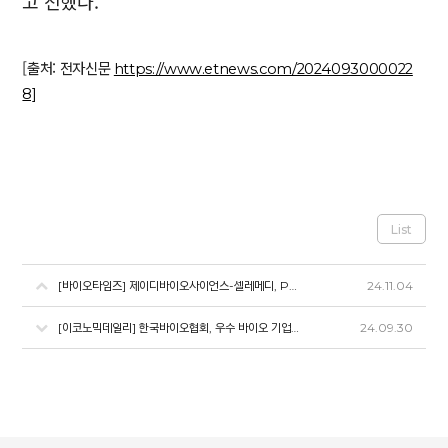
고 전했다.
[출처: 전자신문
https://www.etnews.com/2024093000022
8]
List
[바이오타임즈] 제이디바이오사이언스-셀레메디, PDC 공동 개발 위한 MOU 체결
24.11.04
[이코노믹데일리] 한국바이오협회, 우수 바이오 기업 후속 투자유치 설명회 개최
24.09.30